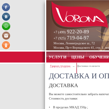
922-20-89
+7 (499)
719-04-97
+7 (925)
Москва, Ленинградское ш., 72
Москва, Пр-т Вернадского 41, стр. 1, ло
УСЛУГИ
ЦЕНЫ
ОБУЧЕН
Главная страница
→
Доставка и оплата
ПАРТНЕРАМ
КОНТАКТЫ
ДОСТАВКА И О
ДОСТАВКА
Вы можете самостоятельно забрать напечата
Стоимость доставки:
• В пределах МКАД 350р.;