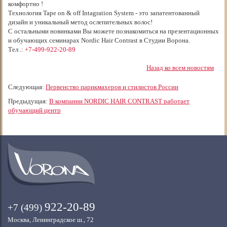
комфортно !
Технология Tape on & off Intagration System - это запатентованный
дизайн и уникальный метод ослепительных волос!
С остальными новинками Вы можете познакомиться на презентационных
и обучающих семинарах Nordic Hair Contrast в Студии Ворона.
Тел .:
+7-499-922-20-89
Назад ко всем новостям
Следующая:
Первенство парикмахеров и стилистов России
Предыдущая:
В компании NORDIC HAIR CONTRAST работает
обучающий центр
922-20-89
+7 (499)
Москва, Ленинградское ш., 72