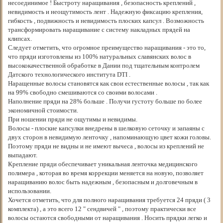
несоединимое ! Быстроту наращивания , безопасность креплений ,
невидимость и неощутимость лент . Надежную фиксацию крепления,
гибкость , подвижность и невидимость плоских капсул . Возможность
трансформировать наращивание с систему накладных прядей на
клипсах.
Следует отметить, что огромное преимущество наращивания - это то,
что пряди изготовлены из 100% натуральных славянских волос в
высококачественной обработке в Дании под тщательным контролем
Датского технологического института DTI .
Наращенные волосы становятся как свои естественные волосы , так как
на 99% свободно смешиваются со своими волосами .
Наполнение пряди на 28% больше . Получи густоту больше по более
экономичной стоимости.
При ношении пряди не ощутимы и невидимы.
Волосы - плоские капсулки внедрены в шелковую сеточку и запаяны с
двух сторон в невидимую ленточку , напоминающую цвет кожи головы.
Поэтому пряди не видны и не имеют вычеса , волосы из креплений не
выпадают.
Крепление пряди обеспечивает уникальная ленточка медицинского
полимера , которая во время коррекции меняется на новую, позволяет
наращиванию волос быть надежным , безопасным и долговечным в
использовании.
Хочется отметить, что для полного наращивания требуется 24 пряди ( 3
комплекта) , а это всего 12 " сендвичей " , поэтому практически все
волосы остаются свободными от наращивания . Носить прядки легко и