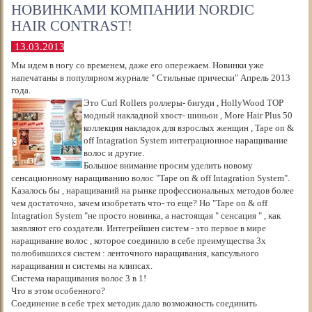
НОВИНКАМИ КОМПАНИИ NORDIC
HAIR CONTRAST!
13.03.2013
Мы идем в ногу со временем, даже его опережаем. Новинки уже
напечатаны в популярном журнале " Стильные прически" Апрель 2013
года.
Это Curl Rollers роллеры- бигуди , HollyWood TOP
модный накладной хвост- шиньон , More Hair Plus 50
коллекция накладок для взрослых женщин , Tape on &
off Intagration System интеграционное наращивание
волос и другие.
Большое внимание просим уделить новому
сенсационному наращиванию волос "Tape on & off Intagration System".
Казалось бы , наращиваний на рынке профессиональных методов более
чем достаточно, зачем изобретать что- то еще? Но "Tape on & off
Intagration System "не просто новинка, а настоящая " сенсация " , как
заявляют его создатели. Интегрейшен систем - это первое в мире
наращивание волос , которое соединило в себе преимущества 3х
полюбившихся систем : ленточного наращивания, капсульного
наращивания и системы на клипсах.
Система наращивания волос 3 в 1!
Что в этом особенного?
Соединение в себе трех методик дало возможность соединить