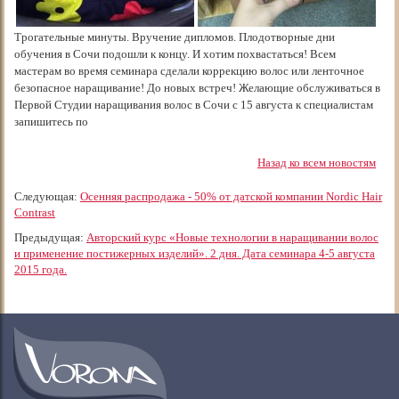
Трогательные минуты. Вручение дипломов. Плодотворные дни
обучения в Сочи подошли к концу. И хотим похвастаться! Всем
мастерам во время семинара сделали коррекцию волос или ленточное
безопасное наращивание! До новых встреч! Желающие обслуживаться в
Первой Студии наращивания волос в Сочи с 15 августа к специалистам
запишитесь по
Назад ко всем новостям
Следующая:
Осенняя распродажа - 50% от датской компании Nordic Hair
Contrast
Предыдущая:
Авторский курс «Новые технологии в наращивании волос
и применение постижерных изделий». 2 дня. Дата семинара 4-5 августа
2015 года.