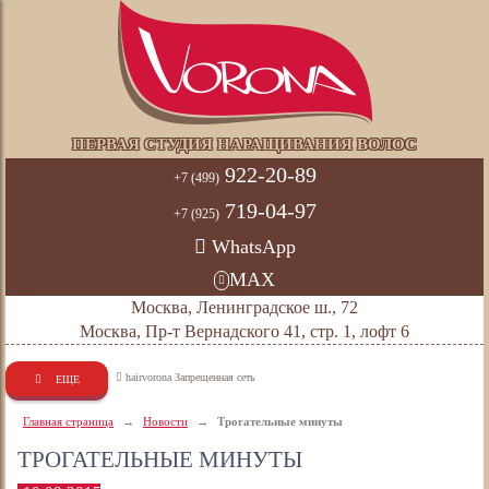
ПЕРВАЯ СТУДИЯ НАРАЩИВАНИЯ ВОЛОС
922-20-89
+7 (499)
719-04-97
+7 (925)
WhatsApp
MAX
Москва, Ленинградское ш., 72
Москва, Пр-т Вернадского 41, стр. 1, лофт 6
hairvorona Запрещенная сеть
ЕЩЕ
Главная страница
→
Новости
→
Трогательные минуты
ТРОГАТЕЛЬНЫЕ МИНУТЫ