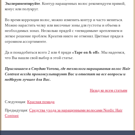
Экспериментируйте
. Контур наращенных волос рекомендуем прямой,
конус или полукруг.
Во время коррекции волос, можно изменить контур и часто меняться.
Можно нарастить челку или височные зоны для густоты и объема в
необходимых зонах. Несколько прядей с «невидимым» креплением и
легкое решение проблем. Креатив никто не отменял. Цветные пряди в
огромном ассортименте.
Да и понадобиться всего 2 или 4 пряди
«Tape on & off»
. Мы надеемся,
что Вы нашли свой выбор в этой статье.
Приглашаем в Студию Voronа, где технологи наращивания волос Hair
Contrast всегда проконсультируют Вас и ответят на все вопросы и
подберут лучшее для Вас.
Назад ко всем статьям
Следующая:
Красная помада
Предыдущая:
Средства ухода за наращенными волосами Nordic Hair
Contrast