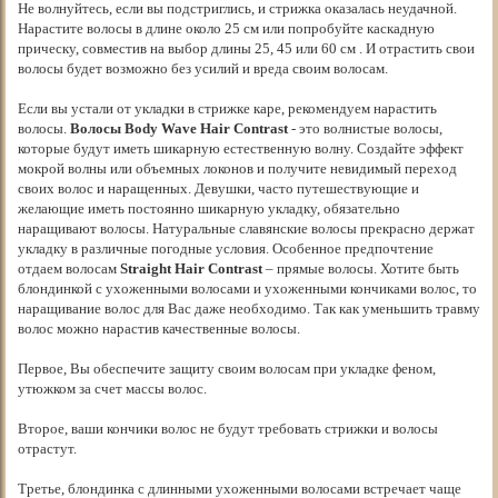
Не волнуйтесь, если вы подстриглись, и стрижка оказалась неудачной.
Нарастите волосы в длине около 25 см или попробуйте каскадную
прическу, совместив на выбор длины 25, 45 или 60 см . И отрастить свои
волосы будет возможно без усилий и вреда своим волосам.
Если вы устали от укладки в стрижке каре, рекомендуем нарастить
волосы.
Волосы Body Wave Hair Сontrast
- это волнистые волосы,
которые будут иметь шикарную естественную волну. Создайте эффект
мокрой волны или объемных локонов и получите невидимый переход
своих волос и наращенных. Девушки, часто путешествующие и
желающие иметь постоянно шикарную укладку, обязательно
наращивают волосы. Натуральные славянские волосы прекрасно держат
укладку в различные погодные условия. Особенное предпочтение
отдаем волосам
Straight Hair Contrast
– прямые волосы. Хотите быть
блондинкой с ухоженными волосами и ухоженными кончиками волос, то
наращивание волос для Вас даже необходимо. Так как уменьшить травму
волос можно нарастив качественные волосы.
Первое, Вы обеспечите защиту своим волосам при укладке феном,
утюжком за счет массы волос.
Второе, ваши кончики волос не будут требовать стрижки и волосы
отрастут.
Третье, блондинка с длинными ухоженными волосами встречает чаще