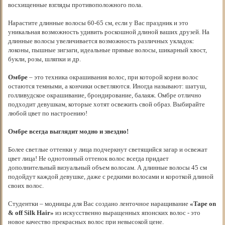
восхищенные взгляды противоположного пола.
Нарастите длинные волосы 60-65 см, если у Вас праздник и это
уникальная возможность удивить роскошной длиной ваших друзей. На
длинные волосы увеличивается возможность различных укладок:
локоны, пышные зигзаги, идеальные прямые волосы, шикарный хвост,
букли, розы, шляпки и др.
Омбре
– это техника окрашивания волос, при которой корни волос
остаются темными, а кончики осветляются. Иногда называют: шатуш,
голливудское окрашивание, брондирование, балаяж. Омбре отлично
подходит девушкам, которые хотят освежить свой образ. Выбирайте
любой цвет по настроению!
Омбре всегда выглядит модно и звездно!
Более светлые оттенки у лица подчеркнут светящийся загар и освежат
цвет лица! Не однотонный оттенок волос всегда придает
дополнительный визуальный объем волосам. А длинные волосы 45 см
подойдут каждой девушке, даже с редкими волосами и короткой длиной
своих волос.
Студентки – модницы для Вас создано ленточное наращивание
«Tape on
& off Silk Hair»
из искусственно выращенных японских волос - это
новое качество прекрасных волос при невысокой цене.