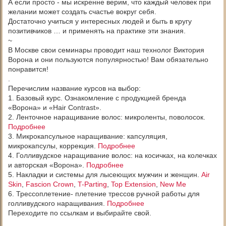
А если просто - мы искренне верим, что каждый человек при
желании может создать счастье вокруг себя.
Достаточно учиться у интересных людей и быть в кругу
позитивчиков … и применять на практике эти знания.
~
В Москве свои семинары проводит наш технолог Виктория
Ворона и они пользуются популярностью! Вам обязательно
понравится!
.
Перечислим название курсов на выбор:
1. Базовый курс. Ознакомление с продукцией бренда
«Ворона» и «Hair Contrast».
2. Ленточное наращивание волос: микроленты, поволосок.
Подробнее
3. Микрокапсульное наращивание: капсуляция,
микрокапсулы, коррекция.
Подробнее
4. Голливудское наращивание волос: на косичках, на колечках
и авторская «Ворона».
Подробнее
5. Накладки и системы для лысеющих мужчин и женщин.
Air
Skin
,
Fascion Crown
,
T-Parting
,
Top Extension
,
New Me
6. Трессоплетение- плетение трессов ручной работы для
голливудского наращивания.
Подробнее
Переходите по ссылкам и выбирайте свой.