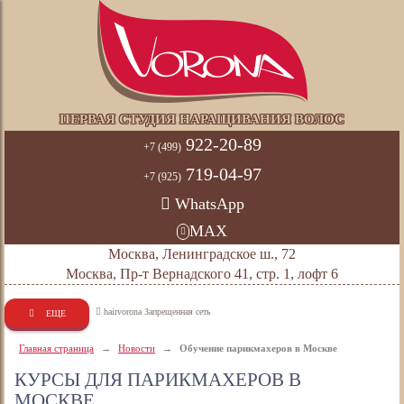
ПЕРВАЯ СТУДИЯ НАРАЩИВАНИЯ ВОЛОС
922-20-89
+7 (499)
719-04-97
+7 (925)
WhatsApp
MAX
Москва, Ленинградское ш., 72
Москва, Пр-т Вернадского 41, стр. 1, лофт 6
hairvorona Запрещенная сеть
ЕЩЕ
Главная страница
→
Новости
→
Обучение парикмахеров в Москве
КУРСЫ ДЛЯ ПАРИКМАХЕРОВ В
МОСКВЕ