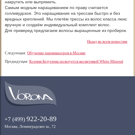
накрутить или выпрямить.
Самым модным наращиванием по праву считается
голливудское. Это наращивание на трессам быстро и без
вредных креплений. Мы плетём трессы из волос класса люкс
вручную и создаём индивидуальный комплект волос.
Для приверед предлагаем волосы выращенные из пробирок.
Назад ко всем новостям
Следующая:
Обучение парикмахеров в Москве
Предыдущая:
Ксения Безуглова пользуется косметикой White Mineral
922-20-89
+7 (499)
Москва, Ленинградское ш., 72