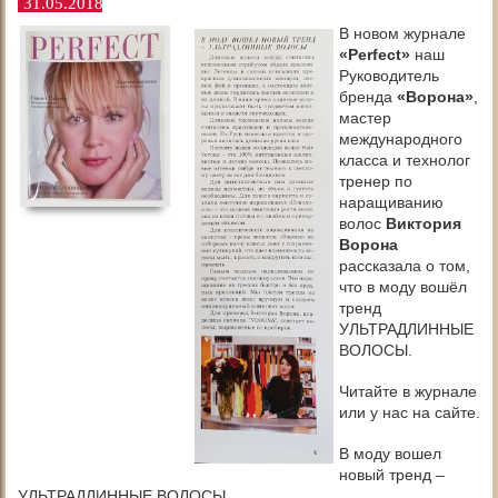
31.05.2018
В новом журнале
«Perfect»
наш
Руководитель
бренда
«Ворона»
,
мастер
международного
класса и технолог
тренер по
наращиванию
волос
Виктория
Ворона
рассказала о том,
что в моду вошёл
тренд
УЛЬТРАДЛИННЫЕ
ВОЛОСЫ.
Читайте в журнале
или у нас на сайте.
В моду вошел
новый тренд –
УЛЬТРАДЛИННЫЕ ВОЛОСЫ.