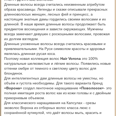
Длинные волосы всегда считались неизменным атрибутом
образа красавицы. Легенды и сказки описывали прекрасных
длинноволосых женщин, лесных фей и принцесс, а
настоящие знатные дамы гордились своими волосами и их
длинной. В наше время длинные волосы продолжают быть
предметом восхищения и зависти окружающих. Мужчины
всегда замечают девушек с роскошными волосами, провожая
их долгим взглядом.
Длинные ухоженные волосы всегда считались красивыми и
привлекательными. На Руси символом красоты и здоровья
являлась длинная русая коса.
Поэтому новая коллекция волос
Hair Vorona
это 100%
натуральные шелковистые и лёгкие волосы. Появились новые
оттенки омбре от темного к светлому цвету волос для
блондинок.
Для интеллигентных дам длинные волосы не уместны, но
объём и густота необходимы. Для такого варианта бренд
«Ворона»
создал ленточное наращивание
«Поволосок»
- это
полная имитация роста волос как из кожи головы и с двойным
прикорневым объемом.
Для классического наращивания на Капсулах - срезы
эковолос Ворона из отборных волос класса люкс с
сохранённой кутикулой, что даёт волосы мыть, красить и