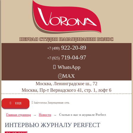
ПЕРВАЯ СТУДИЯ НАРАЩИВАНИЯ ВОЛОС
922-20-89
+7 (499)
719-04-97
+7 (925)
WhatsApp
MAX
Москва, Ленинградское ш., 72
Москва, Пр-т Вернадского 41, стр. 1, лофт 6
hairvorona Запрещенная сеть
ЕЩЕ
Главная страница
→
Новости
→
Статья о нас в журнале Perfect
ИНТЕРВЬЮ ЖУРНАЛУ PERFECT