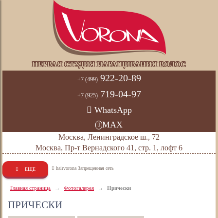
ПЕРВАЯ СТУДИЯ НАРАЩИВАНИЯ ВОЛОС
922-20-89
+7 (499)
719-04-97
+7 (925)
WhatsApp
MAX
Москва, Ленинградское ш., 72
Москва, Пр-т Вернадского 41, стр. 1, лофт 6
hairvorona Запрещенная сеть
ЕЩЕ
Главная страница
→
Фотогалерея
→
Прически
ПРИЧЕСКИ