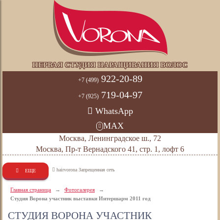
ПЕРВАЯ СТУДИЯ НАРАЩИВАНИЯ ВОЛОС
922-20-89
+7 (499)
719-04-97
+7 (925)
WhatsApp
MAX
Москва, Ленинградское ш., 72
Москва, Пр-т Вернадского 41, стр. 1, лофт 6
hairvorona Запрещенная сеть
ЕЩЕ
Главная страница
→
Фотогалерея
→
Студия Ворона участник выставки Интершарм 2011 год
СТУДИЯ ВОРОНА УЧАСТНИК