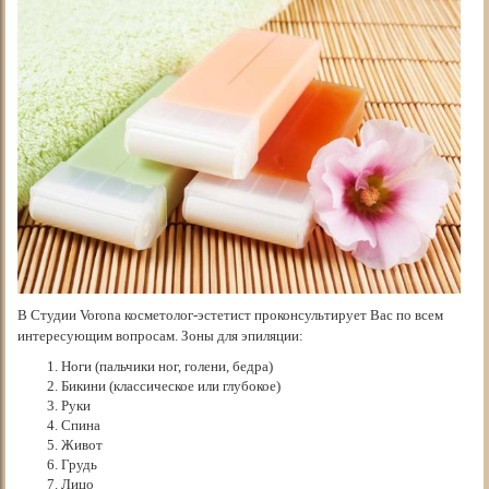
В Студии Vorona косметолог-эстетист проконсультирует Вас по всем
интересующим вопросам. Зоны для эпиляции:
Ноги (пальчики ног, голени, бедра)
Бикини (классическое или глубокое)
Руки
Спина
Живот
Грудь
Лицо