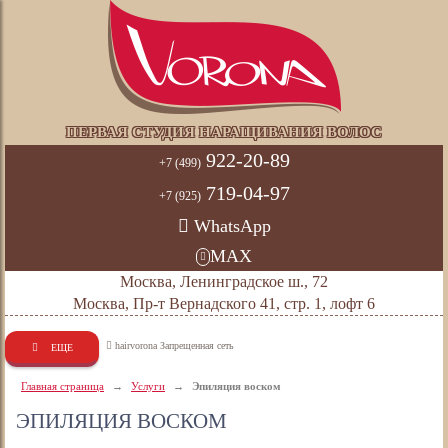
ПЕРВАЯ СТУДИЯ НАРАЩИВАНИЯ ВОЛОС
922-20-89
+7 (499)
719-04-97
+7 (925)
WhatsApp
MAX
Москва, Ленинградское ш., 72
Москва, Пр-т Вернадского 41, стр. 1, лофт 6
hairvorona Запрещенная сеть
ЕЩЕ
Главная страница
→
Услуги
→
Эпиляция воском
ЭПИЛЯЦИЯ ВОСКОМ