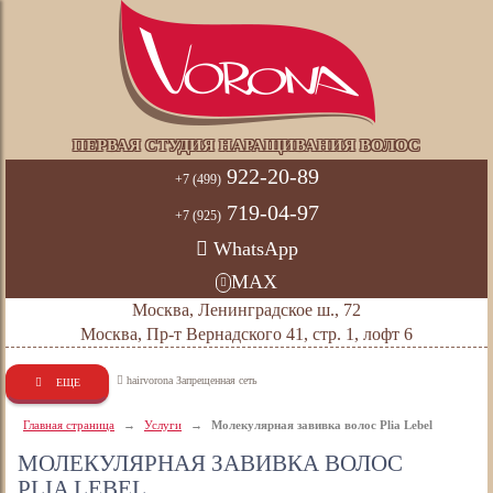
ПЕРВАЯ СТУДИЯ НАРАЩИВАНИЯ ВОЛОС
922-20-89
+7 (499)
719-04-97
+7 (925)
WhatsApp
MAX
Москва, Ленинградское ш., 72
Москва, Пр-т Вернадского 41, стр. 1, лофт 6
hairvorona Запрещенная сеть
ЕЩЕ
Главная страница
→
Услуги
→
Молекулярная завивка волос Plia Lebel
МОЛЕКУЛЯРНАЯ ЗАВИВКА ВОЛОС
PLIA LEBEL