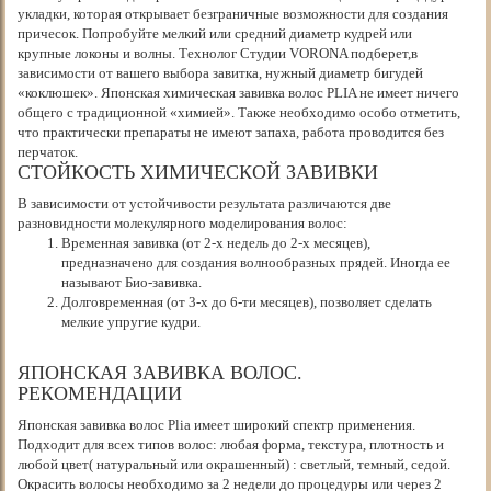
укладки, которая открывает безграничные возможности для создания
причесок. Попробуйте мелкий или средний диаметр кудрей или
крупные локоны и волны. Технолог Cтудии VORONA подберет,в
зависимости от вашего выбора завитка, нужный диаметр бигудей
«коклюшек». Японская химическая завивка волос PLIA не имеет ничего
общего с традиционной «химией». Также необходимо особо отметить,
что практически препараты не имеют запаха, работа проводится без
перчаток.
СТОЙКОСТЬ ХИМИЧЕСКОЙ ЗАВИВКИ
В зависимости от устойчивости результата различаются две
разновидности молекулярного моделирования волос:
Временная завивка (от 2-х недель до 2-х месяцев),
предназначено для создания волнообразных прядей. Иногда ее
называют Био-завивка.
Долговременная (от 3-х до 6-ти месяцев), позволяет сделать
мелкие упругие кудри.
ЯПОНСКАЯ ЗАВИВКА ВОЛОС.
РЕКОМЕНДАЦИИ
Японская завивка волос Plia имеет широкий спектр применения.
Подходит для всех типов волос: любая форма, текстура, плотность и
любой цвет( натуральный или окрашенный) : светлый, темный, седой.
Окрасить волосы необходимо за 2 недели до процедуры или через 2