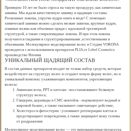
Примерно 10 лет не было спроса на такую процедуру, как химическая
завивка. Мы ждали качественную завивку и щадящие составы.
Роскошные локоны, упругие кудри опять в моде! С помощью
химической завивки можно сделать мелкие завитки, крупные кудри,
плавные волны или объемные пряди с идеальной трехмерной
структурой, а также спиралевидные локоны. И при этом локоны
получаются гладкими и структурированными ,естественными и
объемными. Молекулярное моделирование волос в Студии VORONA
проводится с использованием препаратов PLIA от Lebel Cosmetics
производство Япония.
УНИКАЛЬНЫЙ ЩАДЯЩИЙ СОСТАВ
В состав данных препаратов входит не только набор средств, которые
воздействуют на структуру волос и создают новую форму волос, но и
уникальный комплекс ухаживающих компонентов, укрепляющих
волосы:
Аминокислоты, РРТ и хитозан - восстанавливают белковую
структуру волоса;
Глицерин, церамиды и СМС-коктейль - нормализуют водный и
жировой баланс, а также оказывают смягчающее действие;
Холестерол и фитостерин –усиливают регенерацию клеток и
предотвращают повреждения, а также защищают кожу головы
от раздражения.
Молекулярное моделирование волос — это инновационная процедура